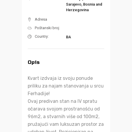
Sarajevo, Bosnia and
Herzegovina
Adresa
Poštanski broj
Country:
BA
Opis
Kvart izdvaja iz svoju ponude
priliku za najam stanovanja u srcu
Ferhadije!
Ovaj predivan stan na IV spratu
očarava svojom prostranošću od
96m2, a stvarnih više od 100m2,
pružajući vam luksuzan prostor za
udoban život. Pozicioniran na