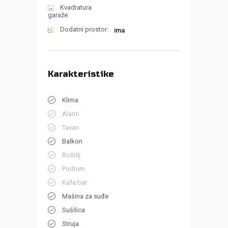
Kvadratura
garaže:
Dodatni prostor:
ima
Karakteristike
Klima
Alarm
Tavan
Balkon
Roštilj
Podrum
Kafe bar
Mašina za suđe
Sušilica
Struja