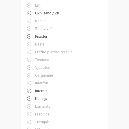
Lift
Uknjiženo / ZK
Kamin
Zamrzivač
Frižider
Bašta
Etažno plinsko grijanje
Teretana
Vješalice
Osiguranje
Interfon
Internet
Kuhinja
Laminate
Praonica
Travnjak