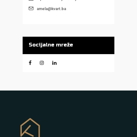
amela@kvart.ba
Socijalne mreže