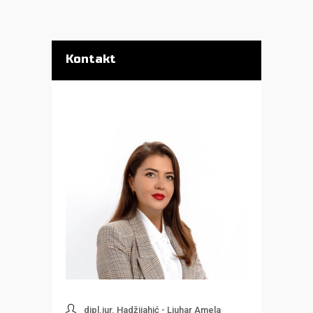
Kontakt
dipl.iur. Hadžijahić - Ljuhar Amela