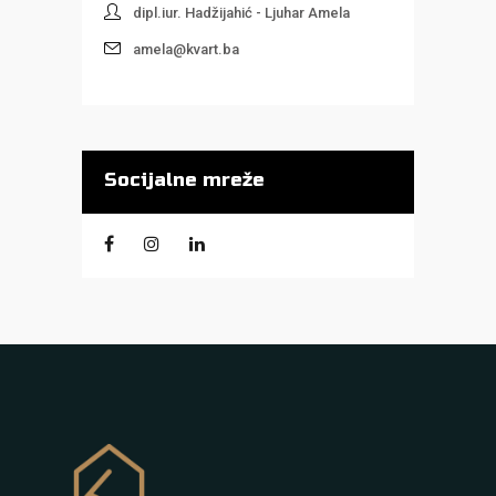
dipl.iur. Hadžijahić - Ljuhar Amela
amela@kvart.ba
Socijalne mreže