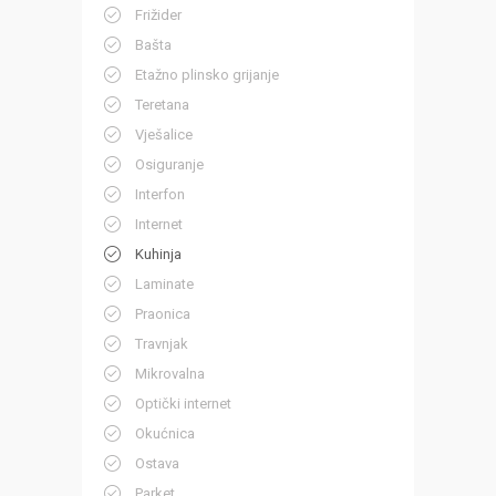
Frižider
Bašta
Etažno plinsko grijanje
Teretana
Vješalice
Osiguranje
Interfon
Internet
Kuhinja
Laminate
Praonica
Travnjak
Mikrovalna
Optički internet
Okućnica
Ostava
Parket