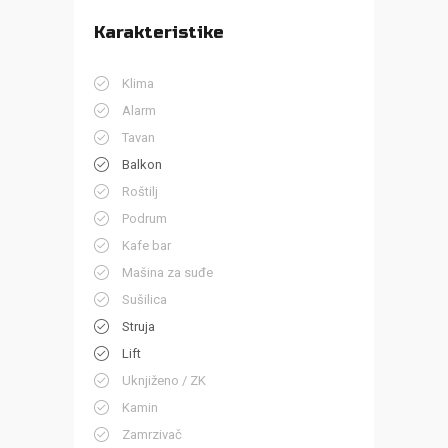
Karakteristike
Klima
Alarm
Tavan
Balkon
Roštilj
Podrum
Kafe bar
Mašina za suđe
Sušilica
Struja
Lift
Uknjiženo / ZK
Kamin
Zamrzivač