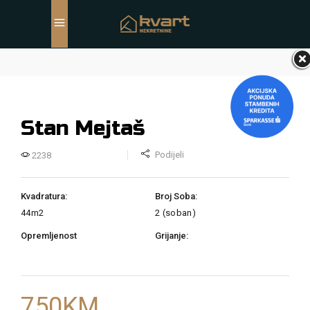
Stan Mejtaš
Podijeli
2238
Kvadratura:
Broj Soba:
44
m2
2 (soban)
Opremljenost
Grijanje:
750
KM