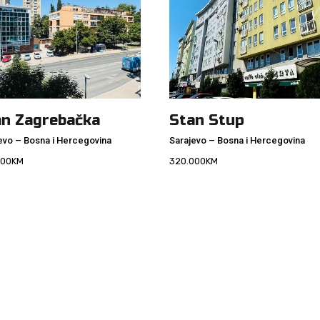
an Zagrebačka
Stan Stup
evo
–
Bosna i Hercegovina
Sarajevo
–
Bosna i Hercegovina
000
KM
320.000
KM