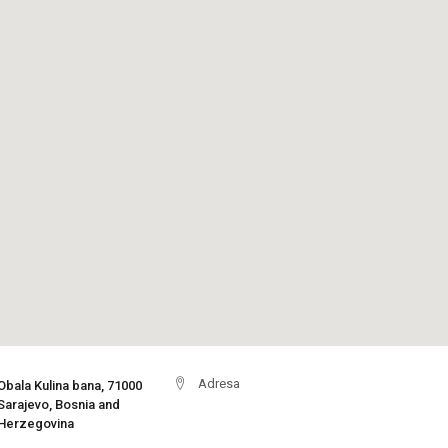
Adresa
Obala Kulina bana, 71000
Sarajevo, Bosnia and
Herzegovina