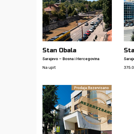
Stan Obala
St
Sarajevo
–
Bosna i Hercegovina
Saraj
Na upit
375.
Prodaja
Rezervisano