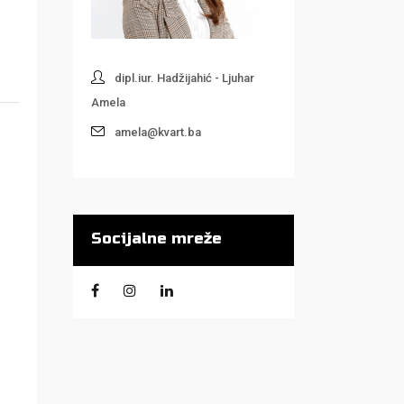
dipl.iur. Hadžijahić - Ljuhar
Amela
amela@kvart.ba
Socijalne mreže