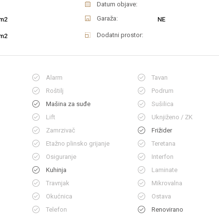
Datum objave:
Garaža:
m2
NE
Dodatni prostor:
m2
Alarm
Tavan
Roštilj
Podrum
Mašina za suđe
Sušilica
Lift
Uknjiženo / ZK
Zamrzivač
Frižider
Etažno plinsko grijanje
Teretana
Osiguranje
Interfon
Kuhinja
Laminate
Travnjak
Mikrovalna
Okućnica
Ostava
Telefon
Renovirano