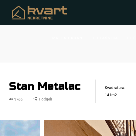
MALTA URBAN
BJELAŠNICA
POČ
Stan Metalac
Kvadratura:
141
m2
Podijeli
1766