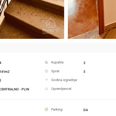
Kupatila:
4
2
Sprat:
141m2
3
Godina izgradnje:
2
Opremljenost
CENTRALNO - PLIN
Parking:
DA