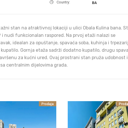
Country:
BA
ažni stan na atraktivnoj lokaciji u ulici Obala Kulina bana. S
² i nudi funkcionalan raspored. Na prvoj etaži nalazi se
avak, idealan za opuštanje, spavaća soba, kuhinja i trpezari
 kupatilo. Gornja etaža sadrži dodatno kupatilo, drugu spav
savršenu za kućni ured. Ovaj prostrani stan pruža udobnost i
sa centralnim dijelovima grada.
Prodaja
Proda