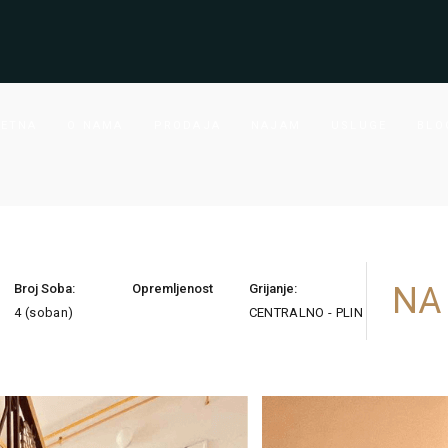
ETNA
O NAMA
PRODAJA
NAJAM
USLUGE
BLO
NA
Broj Soba:
Opremljenost
Grijanje:
4 (soban)
CENTRALNO - PLIN