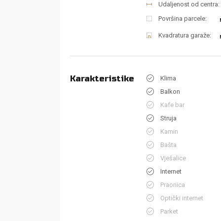
Udaljenost od centra:
Površina parcele:
Kvadratura garaže:
Karakteristike
Klima
Balkon
Kafe bar
Struja
Kamin
Bašta
Vješalice
Internet
Praonica
Optički internet
Parket