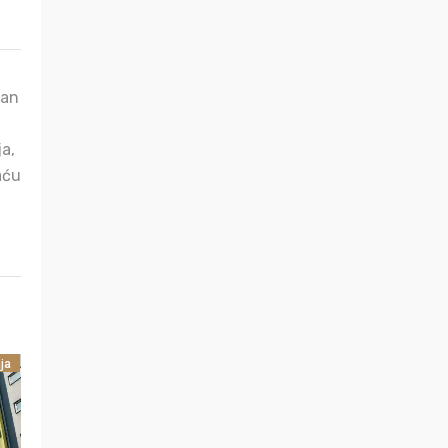
tan
ja,
aću
ja