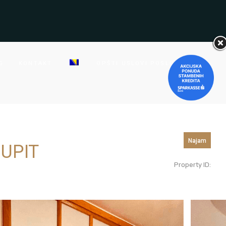
G
KONTAKT
OPŠTI USLOVI POSLOVANJA
Najam
 UPIT
Property ID: