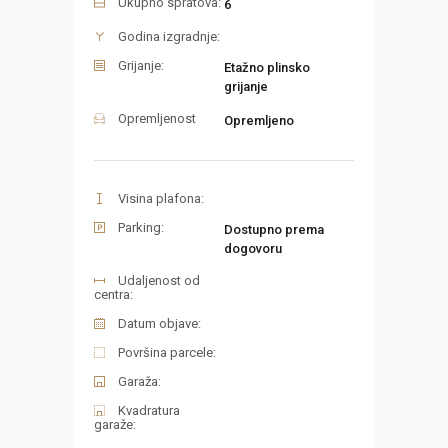
Ukupno spratova:
6
Godina izgradnje:
Grijanje:
Etažno plinsko
grijanje
Opremljenost
Opremljeno
Visina plafona:
Parking:
Dostupno prema
dogovoru
Udaljenost od
centra:
Datum objave:
Površina parcele:
Garaža:
Kvadratura
garaže: