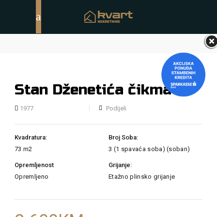
Stan Dženetića čikma
Podijeli
1977
Kvadratura:
Broj Soba:
73 m2
3 (1 spavaća soba) (soban)
Opremljenost
Grijanje:
Opremljeno
Etažno plinsko grijanje