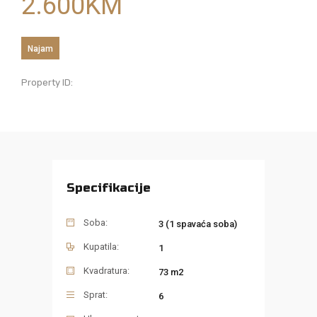
2.600
KM
Najam
Property ID:
Specifikacije
Soba:
3 (1 spavaća soba)
Kupatila:
1
Kvadratura:
73 m2
Sprat:
6