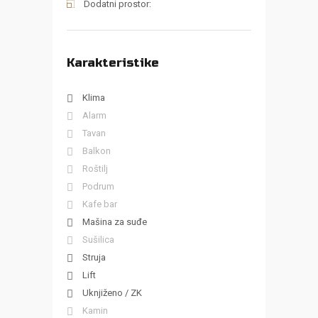
Dodatni prostor:
Karakteristike
Klima
Alarm
Tavan
Balkon
Roštilj
Podrum
Kafe bar
Mašina za suđe
Sušilica
Struja
Lift
Uknjiženo / ZK
Kamin