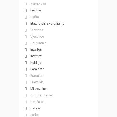
Zamrzivač
Frižider
Bašta
Etažno plinsko grijanje
Teretana
Vješalice
Osiguranje
Interfon
Internet
Kuhinja
Laminate
Praonica
Travnjak
Mikrovalna
Optički internet
Okućnica
Ostava
Parket