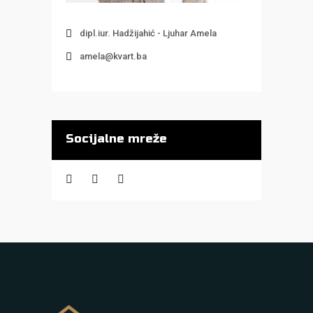
dipl.iur. Hadžijahić - Ljuhar Amela
amela@kvart.ba
Socijalne mreže