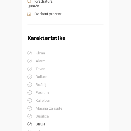
Kvadratura
garaže:
Dodatni prostor:
Karakteristike
Klima
Alarm
Tavan
Balkon
Roštilj
Podrum
Kafe bar
Mašina za suđe
Sušilica
Struja