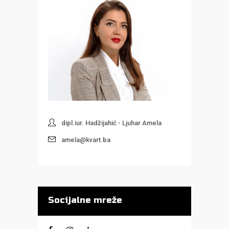
dipl.iur. Hadžijahić - Ljuhar Amela
amela@kvart.ba
Socijalne mreže