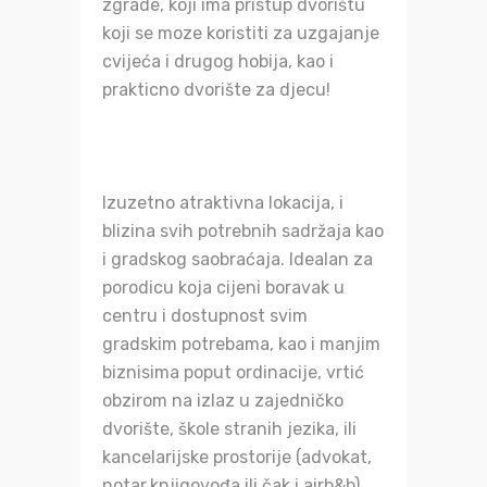
zgrade, koji ima pristup dvorištu
koji se moze koristiti za uzgajanje
cvijeća i drugog hobija, kao i
prakticno dvorište za djecu!
Izuzetno atraktivna lokacija, i
blizina svih potrebnih sadržaja kao
i gradskog saobraćaja. Idealan za
porodicu koja cijeni boravak u
centru i dostupnost svim
gradskim potrebama, kao i manjim
biznisima poput ordinacije, vrtić
obzirom na izlaz u zajedničko
dvorište, škole stranih jezika, ili
kancelarijske prostorije (advokat,
notar,knjigovođa ili čak i airb&b).