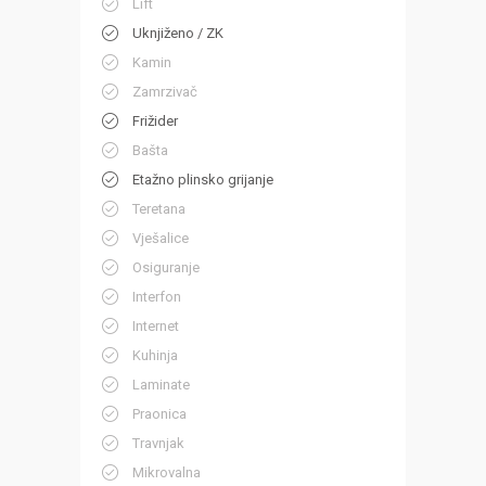
Lift
Uknjiženo / ZK
Kamin
Zamrzivač
Frižider
Bašta
Etažno plinsko grijanje
Teretana
Vješalice
Osiguranje
Interfon
Internet
Kuhinja
Laminate
Praonica
Travnjak
Mikrovalna