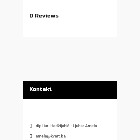
0
Reviews
Kontakt
dipl.iur. Hadžijahić - Ljuhar Amela
amela@kvart.ba