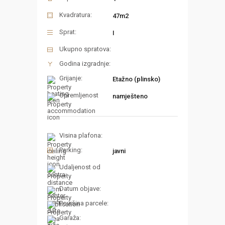
Kvadratura:
47m2
Sprat:
I
Ukupno spratova:
Godina izgradnje:
Grijanje:
Etažno (plinsko)
Opremljenost
namješteno
Visina plafona:
Parking:
javni
Udaljenost od
centra:
Datum objave:
Površina parcele:
Garaža: