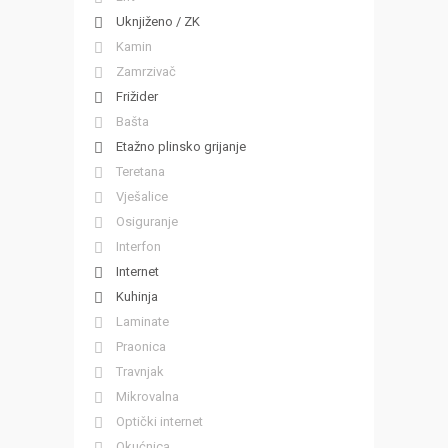
Uknjiženo / ZK
Kamin
Zamrzivač
Frižider
Bašta
Etažno plinsko grijanje
Teretana
Vješalice
Osiguranje
Interfon
Internet
Kuhinja
Laminate
Praonica
Travnjak
Mikrovalna
Optički internet
Okućnica