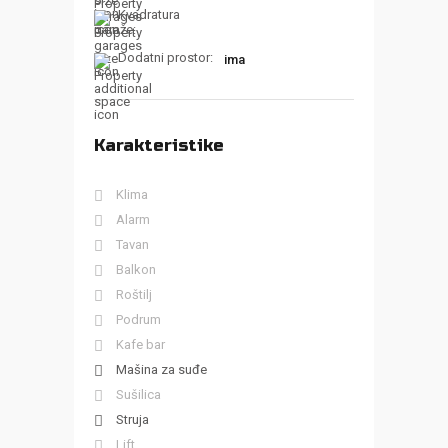
Kvadratura
garaže:
Dodatni prostor:
ima
Karakteristike
Klima
Alarm
Tavan
Balkon
Roštilj
Podrum
Kafe bar
Mašina za suđe
Sušilica
Struja
Lift