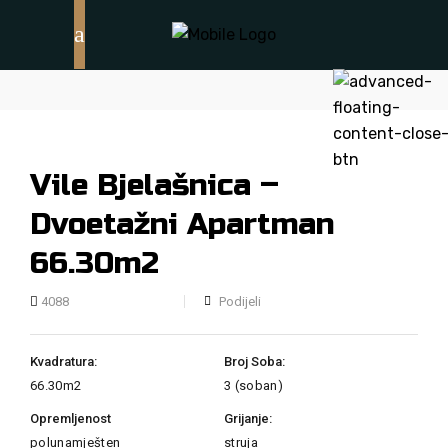
Vile Bjelašnica –
Dvoetažni Apartman
66.30m2
Podijeli
4088
Kvadratura:
Broj Soba:
66.30m2
3 (soban)
Opremljenost
Grijanje:
polunamješten
struja