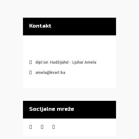
Kontakt
dipl.iur. Hadžijahić - Ljuhar Amela
amela@kvart.ba
Socijalne mreže