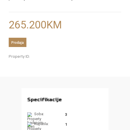
265.200
KM
Prodaja
Property ID:
Specifikacije
Soba:
3
Kupatila:
1