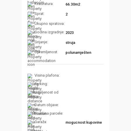
Kvadratura:
66.30m2
Sprat:
2
Ukupno spratova:
Godina izgradnje:
2023
Grijanje:
struja
Opremljenost
polunamješten
Visina plafona:
Parking:
Udaljenost od
centra:
Datum objave:
Površina parcele:
Garaža:
mogucnost kupovine