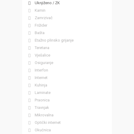
Uknjiženo / ZK
Kamin
Zamrzivač
Frižider
Bašta
Etažno plinsko grijanje
Teretana
Vješalice
Osiguranje
Interfon
Internet
Kuhinja
Laminate
Praonica
Travnjak
Mikrovalna
Optički internet
Okućnica