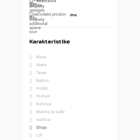
Kvadratura
garaže:
Dodatni prostor:
ima
Karakteristike
Klima
Alarm
Tavan
Balkon
Roštilj
Podrum
Kafe bar
Mašina za suđe
Sušilica
Struja
Lift