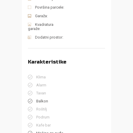
Površina parcele:
Garaža:
Kvadratura
garaže:
Dodatni prostor:
Karakteristike
Klima
Alarm
Tavan
Balkon
Roštilj
Podrum
Kafe bar