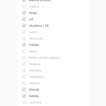
Mašina za suđe
Sušilica
Struja
Lift
Uknjiženo / ZK
Kamin
Zamrzivač
Frižider
Bašta
Etažno plinsko grijanje
Teretana
Vješalice
Osiguranje
Interfon
Internet
Kuhinja
Laminate