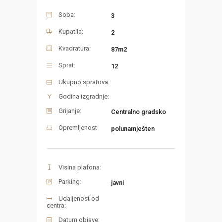
Soba:
3
Kupatila:
2
Kvadratura:
87m2
Sprat:
12
Ukupno spratova:
Godina izgradnje:
Grijanje:
Centralno gradsko
Opremljenost
polunamješten
Visina plafona:
Parking:
javni
Udaljenost od
centra:
Datum objave: