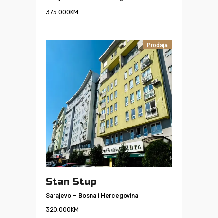
375.000
KM
Prodaja
Stan Stup
Sarajevo
–
Bosna i Hercegovina
320.000
KM