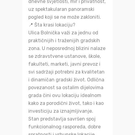
dnevne svjetlosti, mir i privatnost,
uz spektakularan panoramski
pogled koji se ne može zakloniti.
📍 Šta krasi lokaciju?
Ulica Bolnička važi za jednu od
praktičnijih i traženijih gradskih
zona. U neposrednoj blizini nalaze
se zdravstvene ustanove, škole,
fakulteti, marketi, javni prevoz i
svi sadržaji potrebni za kvalitetan
i dinamičan gradski život. Odlična
povezanost sa ostalim dijelovima
grada čini ovu lokaciju idealnom
kako za porodični život, tako i kao
investiciju za iznajmljivanje.
Stan predstavlja savršen spoj
funkcionalnog rasporeda, dobre
spratnosti i vrhunske lokacije.