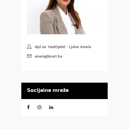
dipl.iur. Hadžijahić - Ljuhar Amela
amela@kvart.ba
Socijalne mreže