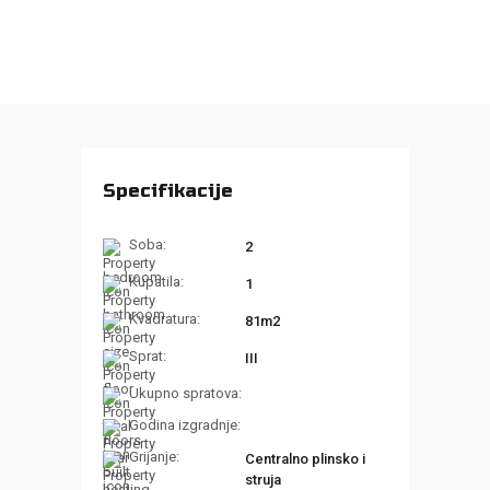
Specifikacije
Soba:
2
Kupatila:
1
Kvadratura:
81m2
Sprat:
III
Ukupno spratova:
Godina izgradnje:
Grijanje:
Centralno plinsko i
struja