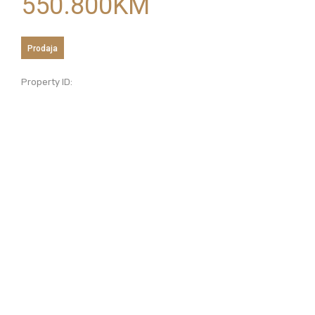
550.800
KM
Prodaja
Property ID: