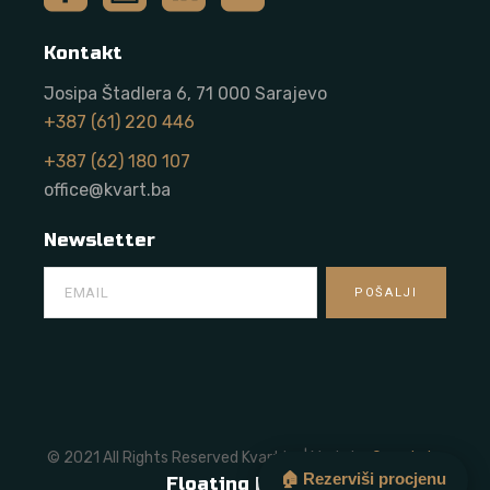
Kontakt
Josipa Štadlera 6, 71 000 Sarajevo
+387 (61) 220 446
+387 (62) 180 107
office@kvart.ba
Newsletter
© 2021 All Rights Reserved Kvart.ba | Made by
Onze Labs
🏠 Rezerviši procjenu
Floating Button