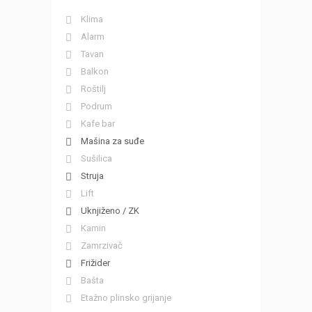
Klima
Alarm
Tavan
Balkon
Roštilj
Podrum
Kafe bar
Mašina za suđe
Sušilica
Struja
Lift
Uknjiženo / ZK
Kamin
Zamrzivač
Frižider
Bašta
Etažno plinsko grijanje