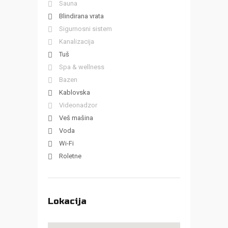
Sauna
Blindirana vrata
Sigurnosni sistem
Kanalizacija
Tuš
Spa & wellness
Bazen
Kablovska
Videonadzor
Veš mašina
Voda
Wi-Fi
Roletne
Lokacija