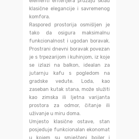
elementi enterijera pružaju sklad
klasične elegancije i savremenog
komfora.
Raspored prostorija osmišljen je
tako da osigura maksimalnu
funkcionalnost i ugodan boravak.
Prostrani dnevni boravak povezan
je s trpezarijom i kuhinjom, iz koje
se izlazi na balkon, idealan za
jutarnju kafu s pogledom na
gradske vedute. Lođa, kao
zaseban kutak stana, može služiti
kao zimska ili ljetna varijanta
prostora za odmor, čitanje ili
uživanje u miru doma.
Umjesto klasične ostave, stan
posjeduje funkcionalan ekonomat
u kojem su smješteni bojler i