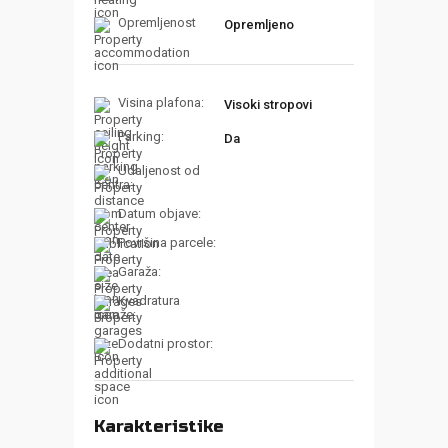
Opremljenost
Opremljeno
Visina plafona:
Visoki stropovi
Parking:
Da
Udaljenost od
centra:
Datum objave:
Površina parcele:
Garaža:
Kvadratura
garaže:
Dodatni prostor:
Karakteristike