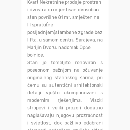
Kvart Nekretnine prodaje prostran
i dvostrano orijentisan dvosoban
stan površine 81 m², smješten na
III spratu(ne
posljednjem)stambene zgrade bez
lifta, u samom centru Sarajeva, na
Marijin Dvoru, nadomak Opće
bolnice.
Stan je temeljito renoviran s
posebnom pažnjom na očuvanje
originalnog starinskog šarma, pri
čemu su autentični arhitektonski
detalji vješto ukomponovani s
modernim rješenjima. Visoki
stropovi i veliki prozori dodatno
naglašavaju njegovu prozračnost
i svjetlost, dok pažljivo odabrani