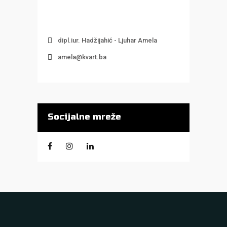
dipl.iur. Hadžijahić - Ljuhar Amela
amela@kvart.ba
Socijalne mreže