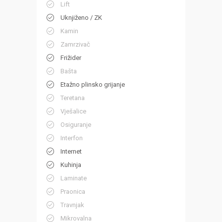
Lift
Uknjiženo / ZK
Kamin
Zamrzivač
Frižider
Bašta
Etažno plinsko grijanje
Teretana
Vješalice
Osiguranje
Interfon
Internet
Kuhinja
Laminate
Praonica
Travnjak
Mikrovalna