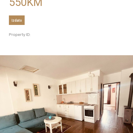
550
KM
Izdato
Property ID: