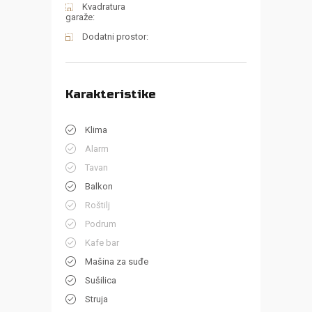
Kvadratura
garaže:
Dodatni prostor:
Karakteristike
Klima
Alarm
Tavan
Balkon
Roštilj
Podrum
Kafe bar
Mašina za suđe
Sušilica
Struja