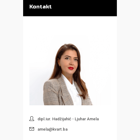
Kontakt
dipl.iur. Hadžijahić - Ljuhar Amela
amela@kvart.ba