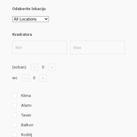
Odaberite lokaciju
Kvadratura
(soban)
wc
Klima
Alarm
Tavan
Balkon
Roštilj