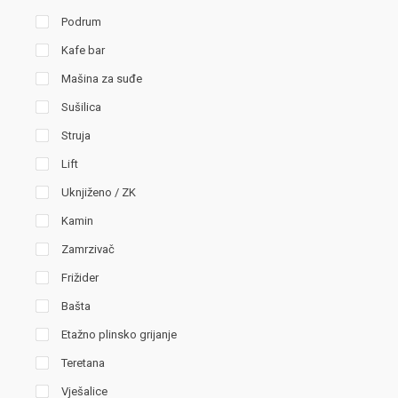
Podrum
Kafe bar
Mašina za suđe
Sušilica
Struja
Lift
Uknjiženo / ZK
Kamin
Zamrzivač
Frižider
Bašta
Etažno plinsko grijanje
Teretana
Vješalice