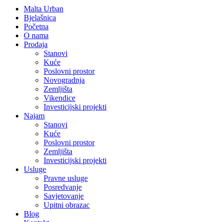
Malta Urban
Bjelašnica
Početna
O nama
Prodaja
Stanovi
Kuće
Poslovni prostor
Novogradnja
Zemljišta
Vikendice
Investicijski projekti
Najam
Stanovi
Kuće
Poslovni prostor
Zemljišta
Investicijski projekti
Usluge
Pravne usluge
Posredvanje
Savjetovanje
Upitni obrazac
Blog