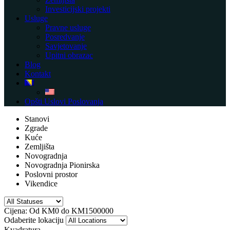
Investicijski projekti
Usluge
Pravne usluge
Posredvanje
Savjetovanje
Upitni obrazac
Blog
Kontakt
Opšti Uslovi Poslovanja
Stanovi
Zgrade
Kuće
Zemljišta
Novogradnja
Novogradnja Pionirska
Poslovni prostor
Vikendice
Cijena:
Od
KM0
do
KM1500000
Odaberite lokaciju
Kvadratura