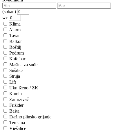
(soban)
wc
Klima
Alarm
Tavan
Balkon
Roštilj
Podrum
Kafe bar
Mašina za suđe
Sušilica
Struja
Lift
Uknjiženo / ZK
Kamin
Zamrzivač
Frižider
Bašta
Etažno plinsko grijanje
Teretana
Vješalice