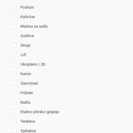
Podrum
Kafe bar
Mašina za suđe
Sušilica
Struja
Lift
Uknjiženo / ZK
Kamin
Zamrzivač
Frižider
Bašta
Etažno plinsko grijanje
Teretana
Vješalice