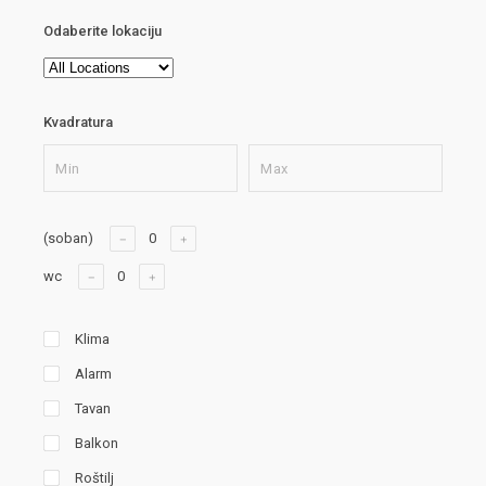
Odaberite lokaciju
Kvadratura
(soban)
wc
Klima
Alarm
Tavan
Balkon
Roštilj