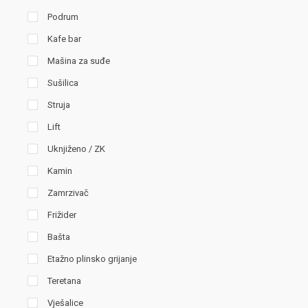
Podrum
Kafe bar
Mašina za suđe
Sušilica
Struja
Lift
Uknjiženo / ZK
Kamin
Zamrzivač
Frižider
Bašta
Etažno plinsko grijanje
Teretana
Vješalice