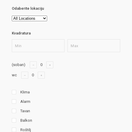
Odaberite lokaciju
Kvadratura
(soban)
wc
Klima
Alarm
Tavan
Balkon
Roštilj