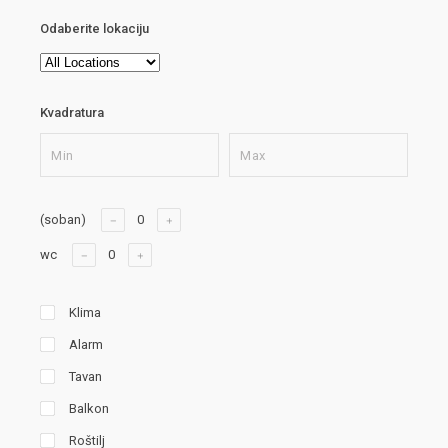
Odaberite lokaciju
Kvadratura
(soban)
wc
Klima
Alarm
Tavan
Balkon
Roštilj