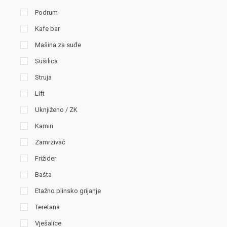
Podrum
Kafe bar
Mašina za suđe
Sušilica
Struja
Lift
Uknjiženo / ZK
Kamin
Zamrzivač
Frižider
Bašta
Etažno plinsko grijanje
Teretana
Vješalice