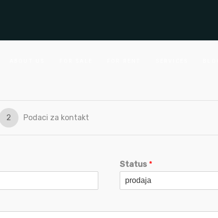
ABOUT US
FOR SALE
FOR RENT
SERVICES
BLO
2
Podaci za kontakt
Status
*