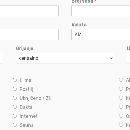
Broj soba
*
Valuta
Grijanje
U
Klima
A
Roštilj
P
Uknjiženo / ZK
K
Bašta
P
Internet
O
Sauna
K