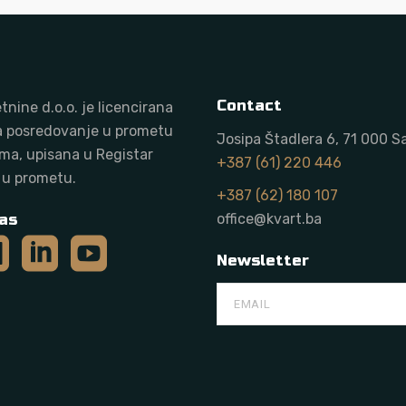
Contact
tnine d.o.o. j
e licencirana
a posredovanje u prometu
Josipa Štadlera 6, 71 000 S
ma, upisana u Registar
+387 (61) 220 446
 u prometu.
+387 (62) 180 107
as
office@kvart.ba
Newsletter