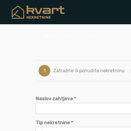
MALTA URBAN
BJELAŠNICA
HOME
1
Zatražite ili ponudite nekretninu
Naslov zahtjeva
*
Tip nekretnine
*