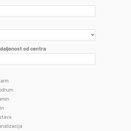
daljenost od centra
larm
odrum
amin
lin
stava
analizacija