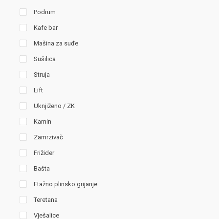
Podrum
Kafe bar
Mašina za suđe
Sušilica
Struja
Lift
Uknjiženo / ZK
Kamin
Zamrzivač
Frižider
Bašta
Etažno plinsko grijanje
Teretana
Vješalice