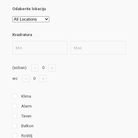
Odaberite lokaciju
Kvadratura
(soban)
wc
Klima
Alarm
Tavan
Balkon
Roštilj