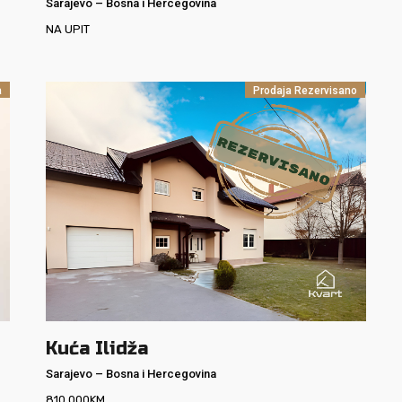
Sarajevo
–
Bosna i Hercegovina
NA UPIT
a
Prodaja
Rezervisano
Kuća Ilidža
Sarajevo
–
Bosna i Hercegovina
810.000
KM