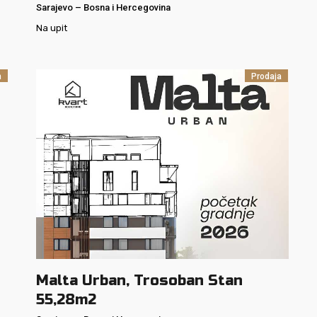
Sarajevo
–
Bosna i Hercegovina
Na upit
m
Prodaja
Malta Urban, Trosoban Stan
55,28m2