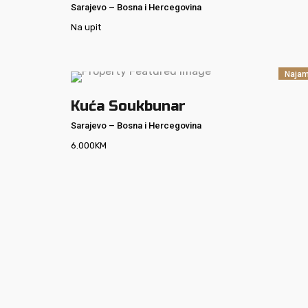
Sarajevo
–
Bosna i Hercegovina
Na upit
Naja
Kuća Soukbunar
Sarajevo
–
Bosna i Hercegovina
6.000
KM