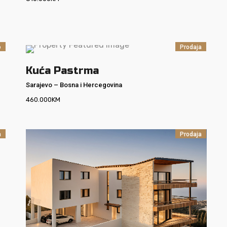
o
Prodaja
Kuća Pastrma
Sarajevo
–
Bosna i Hercegovina
460.000
KM
a
Prodaja