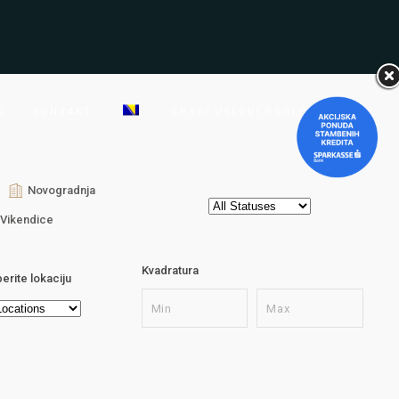
G
KONTAKT
OPŠTI USLOVI POSLOVANJA
Novogradnja
Vikendice
Kvadratura
erite lokaciju