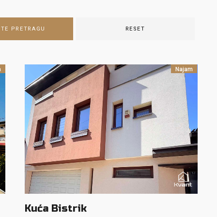
ITE PRETRAGU
RESET
a
Najam
Kuća Bistrik