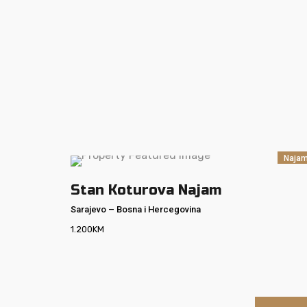
Naja
Stan Koturova Najam
Sarajevo
–
Bosna i Hercegovina
1.200
KM