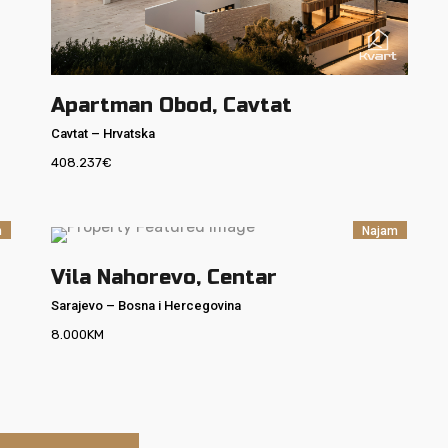
Apartman Obod, Cavtat
Cavtat
–
Hrvatska
408.237
€
m
Najam
Vila Nahorevo, Centar
Sarajevo
–
Bosna i Hercegovina
8.000
KM