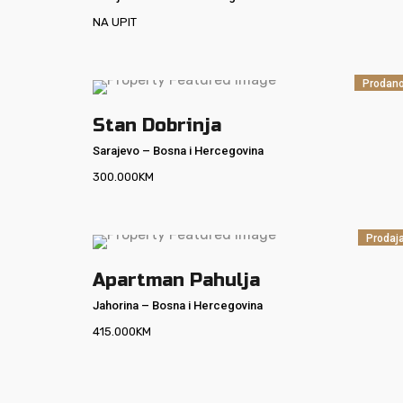
NA UPIT
Prodan
Stan Dobrinja
Sarajevo
–
Bosna i Hercegovina
300.000
KM
Prodaj
Apartman Pahulja
Jahorina
–
Bosna i Hercegovina
415.000
KM