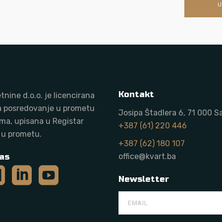
U
Kontakt
tnine d.o.o. j
e licencirana
a posredovanje u prometu
Josipa Štadlera 6, 71 000 S
ma, upisana u Registar
+387 (61) 220 446
 u prometu.
+387 (62) 180 107
as
office@kvart.ba
Newsletter