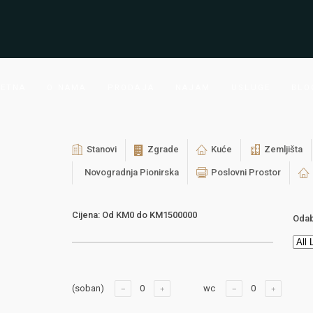
ETNA
O NAMA
PRODAJA
NAJAM
USLUGE
BLO
Stanovi
Zgrade
Kuće
Zemljišta
Novogradnja Pionirska
Poslovni Prostor
Cijena:
Od
KM0
do
KM1500000
Odab
(soban)
wc