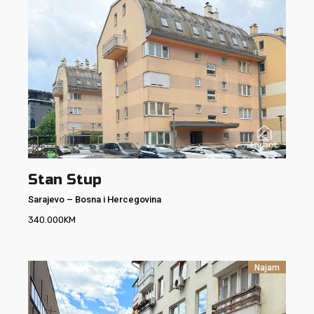
Stan Stup
Sarajevo
–
Bosna i Hercegovina
340.000
KM
Najam