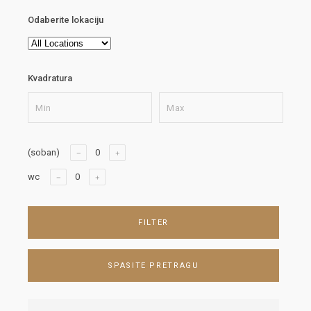
Odaberite lokaciju
Kvadratura
(soban)
wc
FILTER
SPASITE PRETRAGU