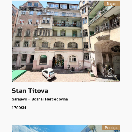
Najam
Stan Titova
Sarajevo
–
Bosna i Hercegovina
1.700
KM
Prodaja