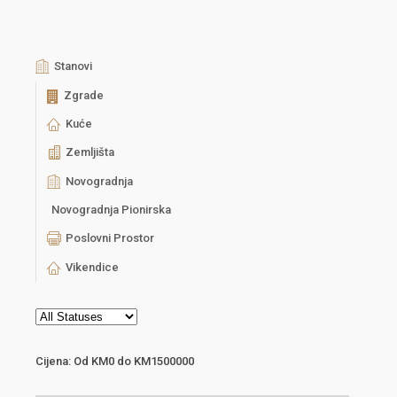
Stanovi
Zgrade
Kuće
Zemljišta
Novogradnja
Novogradnja Pionirska
Poslovni Prostor
Vikendice
Cijena:
Od
KM0
do
KM1500000