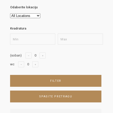
Odaberite lokaciju
Kvadratura
(soban)
wc
FILTER
SPASITE PRETRAGU