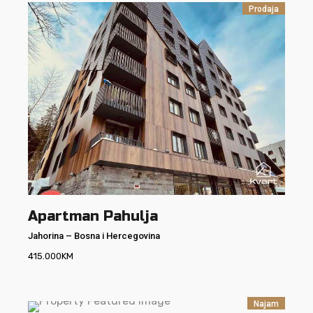
Prodaja
Apartman Pahulja
Jahorina
–
Bosna i Hercegovina
415.000
KM
Najam