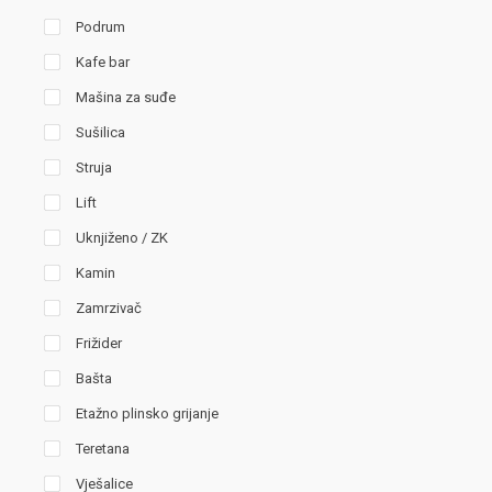
Podrum
Kafe bar
Mašina za suđe
Sušilica
Struja
Lift
Uknjiženo / ZK
Kamin
Zamrzivač
Frižider
Bašta
Etažno plinsko grijanje
Teretana
Vješalice