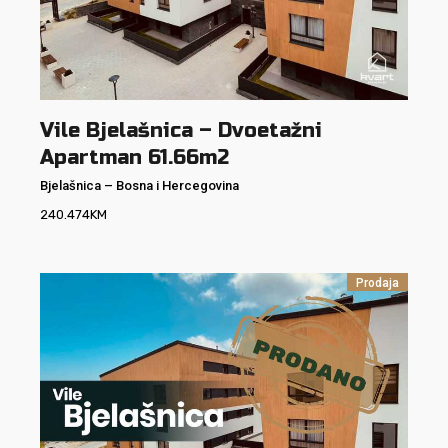
Vile Bjelašnica – Dvoetažni
Apartman 61.66m2
Bjelašnica
–
Bosna i Hercegovina
240.474
KM
Prodaja