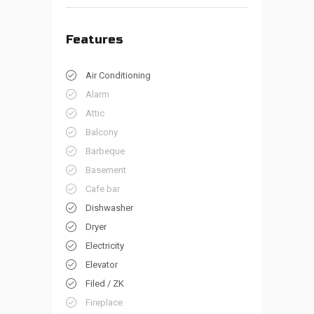
Features
Air Conditioning
Alarm
Attic
Balcony
Barbeque
Basement
Cafe bar
Dishwasher
Dryer
Electricity
Elevator
Filed / ZK
Fireplace