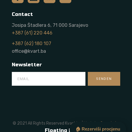
Contact
Josipa Štadlera 6, 71 000 Sarajevo
+387 (61) 220 446
+387 (62) 180 107
office@kvart.ba
Newsletter
© 2021 All Rights Reserved Kvart.ba | Made by
Onze Labs
🏠 Rezerviši procjenu
Floating Button