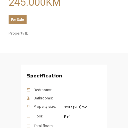
245.000
KM
For Sale
Property ID:
Specification
Bedrooms:
Bathrooms:
Property size:
1237 (281)m2
Floor:
P+1
Total floors: