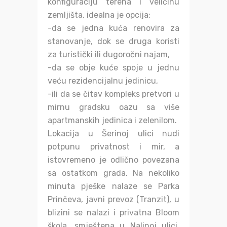
konfiguraciju terena i veličinu
zemljišta, idealna je opcija:
-da se jedna kuća renovira za
stanovanje, dok se druga koristi
za turistički ili dugoročni najam,
-da se obje kuće spoje u jednu
veću rezidencijalnu jedinicu,
-ili da se čitav kompleks pretvori u
mirnu gradsku oazu sa više
apartmanskih jedinica i zelenilom.
Lokacija u Šerinoj ulici nudi
potpunu privatnost i mir, a
istovremeno je odlično povezana
sa ostatkom grada. Na nekoliko
minuta pješke nalaze se Parka
Prinčeva, javni prevoz (Tranzit), u
blizini se nalazi i privatna Bloom
škola, smještena u Nalinoj ulici,