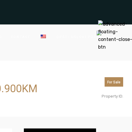
G
CONTACT
OPŠTI USLOVI POSLOVANJA
For Sale
.900
KM
Property ID: