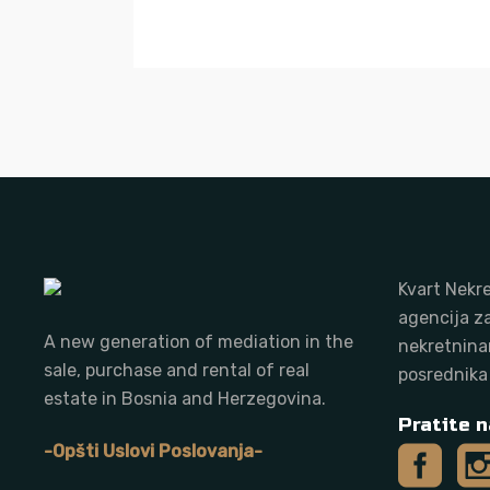
Kvart Nekre
agencija z
A new generation of mediation in the
nekretnina
sale, purchase and rental of real
posrednika
estate in Bosnia and Herzegovina.
Pratite n
-Opšti Uslovi Poslovanja-