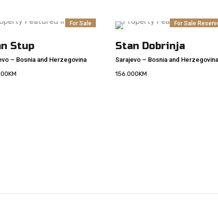
For Sale
For Sale
Reserv
an Stup
Stan Dobrinja
evo
–
Bosnia and Herzegovina
Sarajevo
–
Bosnia and Herzegovin
000
KM
156.000
KM