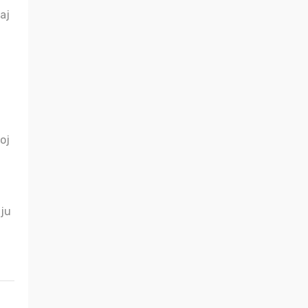
aj
oj
uju