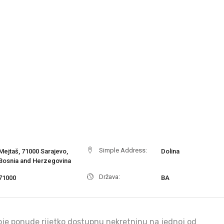
Simple Address:
Mejtaš, 71000 Sarajevo,
Dolina
Bosnia and Herzegovina
Država:
71000
BA
oje ponude rijetko dostupnu nekretninu na jednoj od