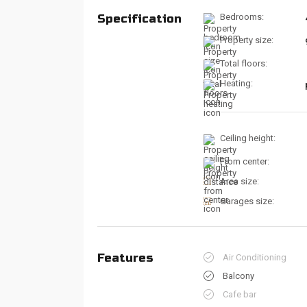
Specification
Bedrooms:
Property size:
Total floors:
Heating:
Ceiling height:
From center:
Area size:
Garages size:
Features
Air Conditioning
Balcony
Cafe bar