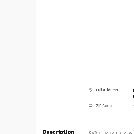
Full Address:
ZIP Code:
Description
KVART izdvaja iz sv