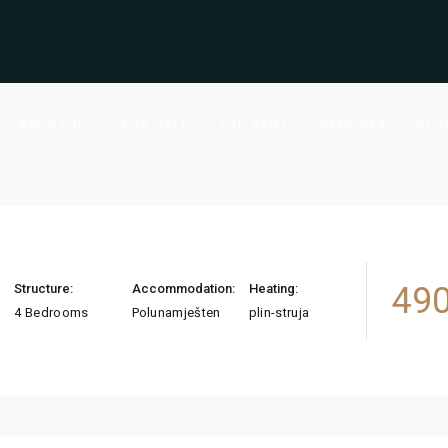
ABOUT US
FOR SALE
FOR RENT
SERVICES
BLO
490
Structure:
Accommodation:
Heating:
4 Bedrooms
Polunamješten
plin-struja