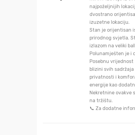
najpoželjnijih lokac
dvostrano orijentisa
izuzetne lokaciju.
Stan je orijentisan
prirodnog svjetla. 
izlazom na veliki bal
Polunamješten je i o
Posebnu vrijednost 
blizini svih sadržaj
privatnosti i komfor
energije kao dodatn
Nekretnine ovakve st
na tržištu.
📞 Za dodatne infor