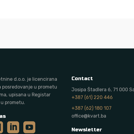
Contact
tnine d.o.o. j
e licencirana
a posredovanje u prometu
Josipa Štadlera 6, 71 000 S
ma, upisana u Registar
+387 (61) 220 446
 u prometu.
+387 (62) 180 107
as
office@kvart.ba
Newsletter