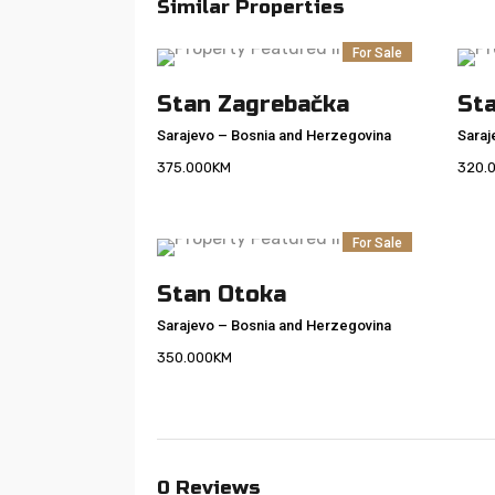
Similar Properties
For Sale
Stan Zagrebačka
St
Sarajevo
–
Bosnia and Herzegovina
Saraj
375.000
KM
320.
For Sale
Stan Otoka
Sarajevo
–
Bosnia and Herzegovina
350.000
KM
0
Reviews