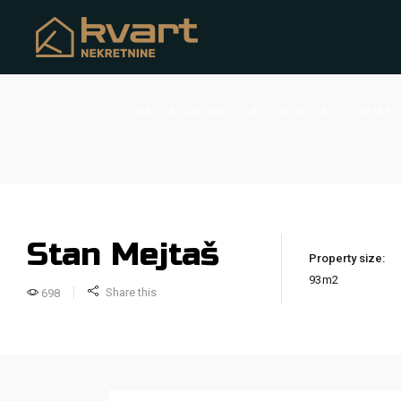
MALTA URBAN
BJELAŠNICA
HOME
Stan Mejtaš
Property size:
93m2
Share this
698