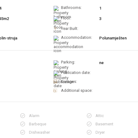
Bathrooms:
4
1
Floor:
93m2
3
Year Built:
Accommodation:
plin-struja
Polunamješten
Parking:
ne
Publication date:
Garages:
Additional space:
Alarm
Attic
Barbeque
Basement
Dishwasher
Dryer