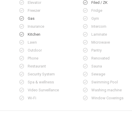
Elevator
Filed / ZK
Freezer
Fridge
Gas
Gym
Insurance
Intercom
Kitchen
Laminate
Lawn
Microwave
Outdoor
Pantry
Phone
Renovated
Restaurant
Sauna
Security System
Sewage
Spa & wellness
Swimming Pool
Video Surveillance
Washing machine
Wi-Fi
Window Coverings