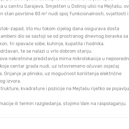
ija u centru Sarajeva. Smješten u Dolinoj ulici na Mejtašu, ov
n stan površine 83 m² nudi spoj funkcionalnosti, svjetlosti i
 istok–zapad, što mu tokom cijelog dana osigurava dosta
Stambeni dio se sastoji se od prostranog dnevnog boravka sa
kon, tri spavaće sobe, kuhinje, kupatila i hodnika.
državan, te se nalazi u vrlo dobrom stanju.
ove nekretnine predstavlja mirna mikrolokacija u neposredn
a koje centar grada nudi, uz istovremeno očuvan osjećaj
a. Grijanje je plinsko, uz mogućnost korištenja električne
og izvora.
rukture, kvadrature i pozicije na Mejtašu rijetko se pojavlj
macije ili termin razgledanja, stojimo Vam na raspolaganju.