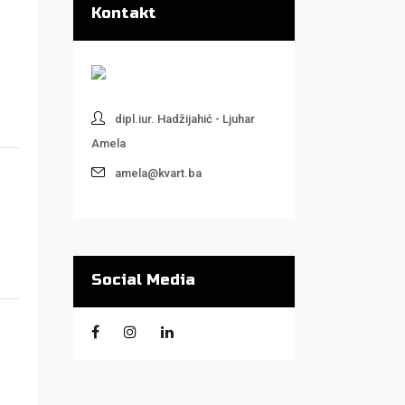
Kontakt
dipl.iur. Hadžijahić - Ljuhar
Amela
amela@kvart.ba
Social Media