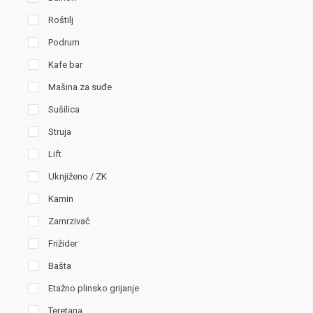
Roštilj
Podrum
Kafe bar
Mašina za suđe
Sušilica
Struja
Lift
Uknjiženo / ZK
Kamin
Zamrzivač
Frižider
Bašta
Etažno plinsko grijanje
Teretana