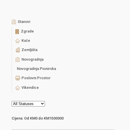
Stanovi
Zgrade
Kuće
Zemljišta
Novogradnja
Novogradnja Pionirska
Poslovni Prostor
Vikendice
Cijena:
Od
KM0
do
KM1500000