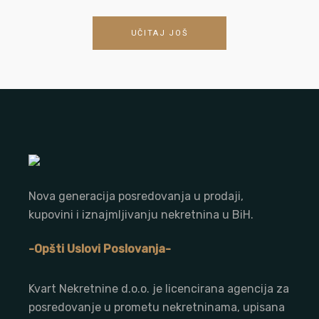
UČITAJ JOŠ
Nova generacija posredovanja u prodaji,
kupovini i iznajmljivanju nekretnina u BiH.
-Opšti Uslovi Poslovanja-
Kvart Nekretnine d.o.o. j
e licencirana agencija za
posredovanje u prometu nekretninama, upisana