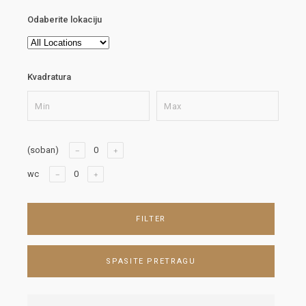
Odaberite lokaciju
Kvadratura
(soban)
wc
FILTER
SPASITE PRETRAGU