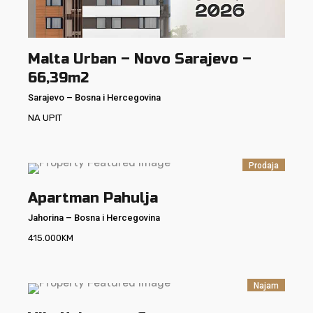
Malta Urban – Novo Sarajevo –
66,39m2
Sarajevo
–
Bosna i Hercegovina
NA UPIT
Prodaja
Apartman Pahulja
Jahorina
–
Bosna i Hercegovina
415.000
KM
Najam