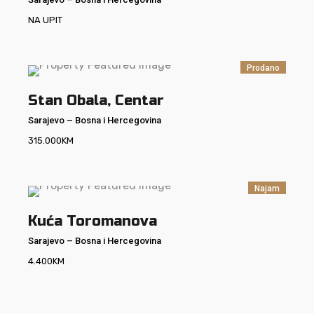
NA UPIT
Prodano
Stan Obala, Centar
Sarajevo
–
Bosna i Hercegovina
315.000
KM
Najam
Kuća Toromanova
Sarajevo
–
Bosna i Hercegovina
4.400
KM