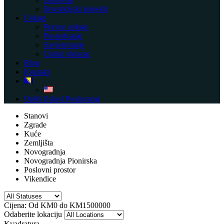
Investicijski projekti
Usluge
Pravne usluge
Posredvanje
Savjetovanje
Upitni obrazac
Blog
Kontakt
Opšti Uslovi Poslovanja
Stanovi
Zgrade
Kuće
Zemljišta
Novogradnja
Novogradnja Pionirska
Poslovni prostor
Vikendice
Cijena:
Od
KM0
do
KM1500000
Odaberite lokaciju
Kvadratura