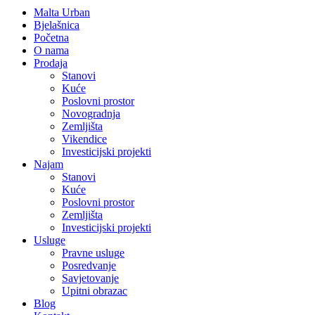
Malta Urban
Bjelašnica
Početna
O nama
Prodaja
Stanovi
Kuće
Poslovni prostor
Novogradnja
Zemljišta
Vikendice
Investicijski projekti
Najam
Stanovi
Kuće
Poslovni prostor
Zemljišta
Investicijski projekti
Usluge
Pravne usluge
Posredvanje
Savjetovanje
Upitni obrazac
Blog