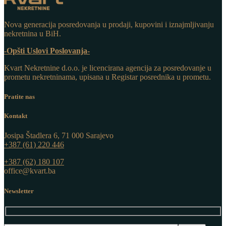
Nova generacija posredovanja u prodaji, kupovini i iznajmljivanju
nekretnina u BiH.
-Opšti Uslovi Poslovanja-
Kvart Nekretnine d.o.o. j
e licencirana agencija za posredovanje u
prometu nekretninama, upisana u Registar posrednika u prometu.
Pratite nas
Kontakt
Josipa Štadlera 6, 71 000 Sarajevo
+387 (61) 220 446
+387 (62) 180 107
office@kvart.ba
Newsletter