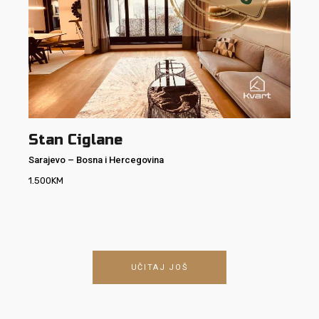
Stan Ciglane
Sarajevo
–
Bosna i Hercegovina
1.500
KM
UČITAJ JOŠ