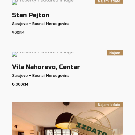
Najam
Izdato
Stan Pejton
Sarajevo
–
Bosna i Hercegovina
900
KM
Najam
Vila Nahorevo, Centar
Sarajevo
–
Bosna i Hercegovina
8.000
KM
Najam
Izdato