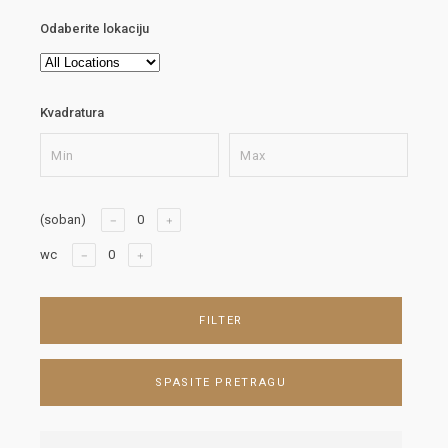
Odaberite lokaciju
Kvadratura
(soban)
wc
FILTER
SPASITE PRETRAGU