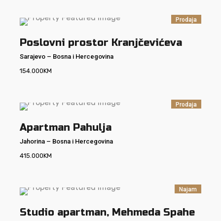
Prodaja
Poslovni prostor Kranjčevićeva
Sarajevo
–
Bosna i Hercegovina
154.000
KM
Prodaja
Apartman Pahulja
Jahorina
–
Bosna i Hercegovina
415.000
KM
Najam
Studio apartman, Mehmeda Spahe