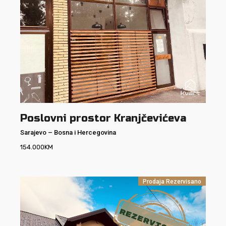
Poslovni prostor Kranjčevićeva
Sarajevo
–
Bosna i Hercegovina
154.000
KM
Prodaja
Rezervisano