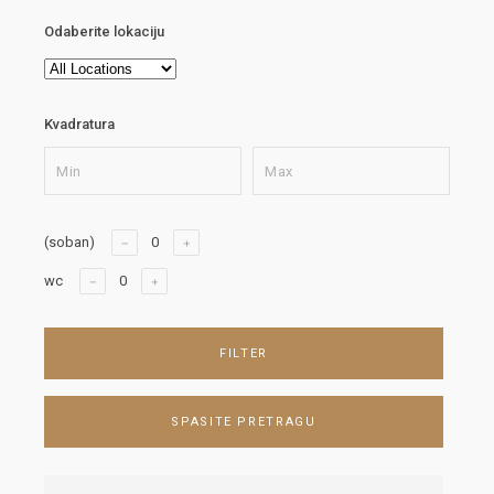
Odaberite lokaciju
Kvadratura
(soban)
wc
FILTER
SPASITE PRETRAGU