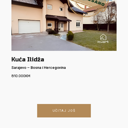
Kuća Ilidža
Sarajevo
–
Bosna i Hercegovina
810.000
KM
UČITAJ JOŠ