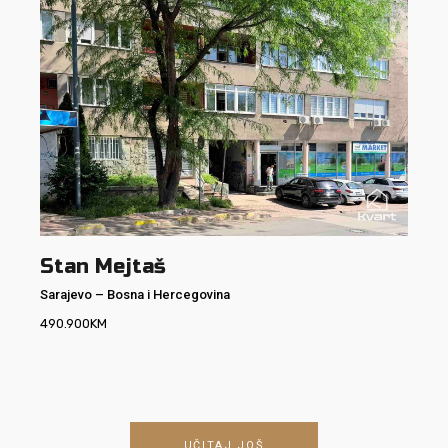
Stan Mejtaš
Sarajevo
–
Bosna i Hercegovina
490.900
KM
UČITAJ JOŠ