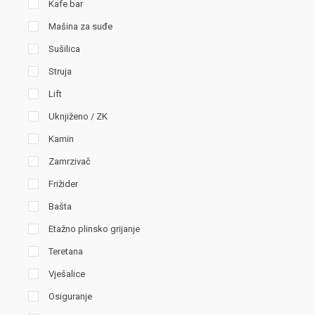
Kafe bar
Mašina za suđe
Sušilica
Struja
Lift
Uknjiženo / ZK
Kamin
Zamrzivač
Frižider
Bašta
Etažno plinsko grijanje
Teretana
Vješalice
Osiguranje