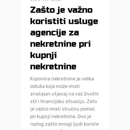
Zašto je važno
koristiti usluge
agencije za
nekretnine pri
kupnji
nekretnine
Kupovina nekretnine je velika
odluka koja može imati
značajan utjecaj na vaš životni
stil i financijsku situaciju. Zato
je važno imati stručnu pomoć
pri kupnji nekretnine. Ovo je
razlog zašto mnogi ljudi koriste