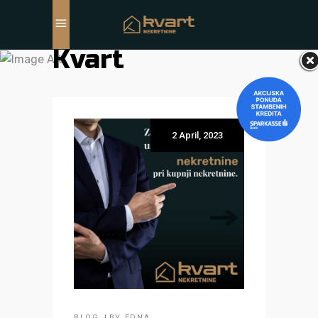
Kvart
2 April, 2023
BLOG
BY
EDNA