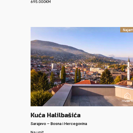
695.000
KM
Naja
Kuća Halilbašića
Sarajevo
–
Bosna i Hercegovina
Na upit