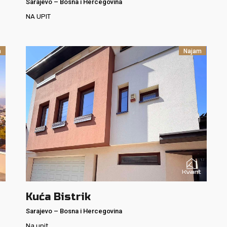
Sarajevo
–
Bosna i Hercegovina
NA UPIT
m
Najam
Kuća Bistrik
Sarajevo
–
Bosna i Hercegovina
Na upit