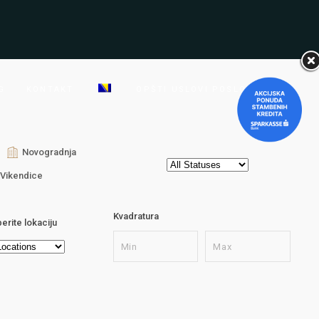
G
KONTAKT
OPŠTI USLOVI POSLOVANJA
Novogradnja
Vikendice
Kvadratura
erite lokaciju