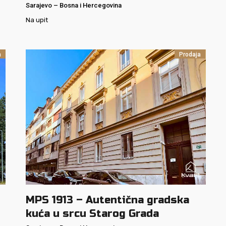
Sarajevo
–
Bosna i Hercegovina
Na upit
a
Prodaja
MPS 1913 – Autentična gradska
kuća u srcu Starog Grada