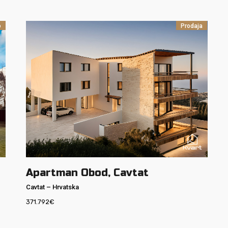
o
Prodaja
Apartman Obod, Cavtat
Cavtat
–
Hrvatska
371.792
€