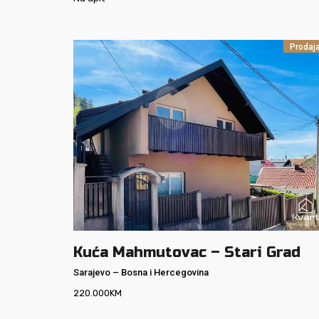
Prodaj
Kuća Mahmutovac – Stari Grad
Sarajevo
–
Bosna i Hercegovina
220.000
KM