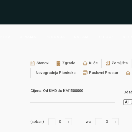
ETNA
O NAMA
PRODAJA
NAJAM
USLUGE
BLO
Stanovi
Zgrade
Kuće
Zemljišta
Novogradnja Pionirska
Poslovni Prostor
Cijena:
Od
KM0
do
KM1500000
Odab
(soban)
wc