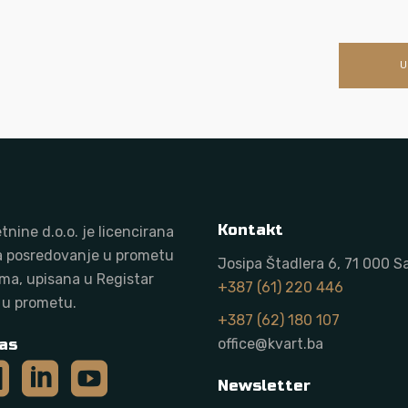
U
Kontakt
tnine d.o.o. j
e licencirana
a posredovanje u prometu
Josipa Štadlera 6, 71 000 S
ma, upisana u Registar
+387 (61) 220 446
 u prometu.
+387 (62) 180 107
as
office@kvart.ba
Newsletter