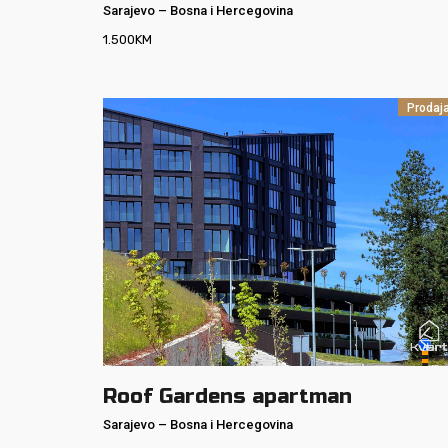
Sarajevo
–
Bosna i Hercegovina
1.500
KM
Prodaj
Roof Gardens apartman
Sarajevo
–
Bosna i Hercegovina