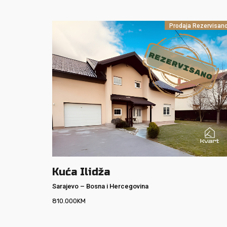
Prodaja
Rezervisan
Kuća Ilidža
Sarajevo
–
Bosna i Hercegovina
810.000
KM