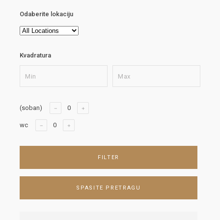
Odaberite lokaciju
Kvadratura
(soban)
wc
FILTER
SPASITE PRETRAGU